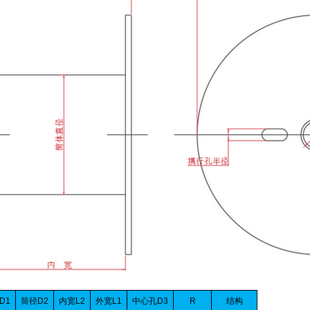
D1
筒径D2
内宽L2
外宽L1
中心孔D3
R
结构