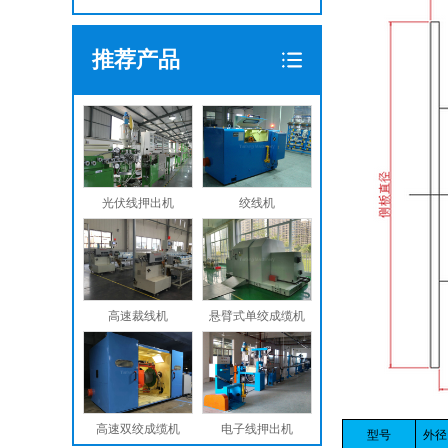
推荐产品
光伏线押出机
绞线机
高速裁线机
悬臂式单绞成缆机
高速双绞成缆机
电子线押出机
型号
外径