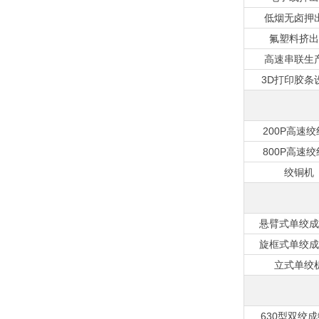
低烟无卤押
氟塑料挤出
高速串联生
3D打印胶条
200P高速
800P高速
绞铜机
悬臂式单绞成
旋框式单绞成
立式单绞
630型双绞