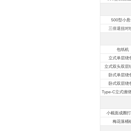
500型小
三倍退扭对
包纸机
立式单层绕
立式双头双层
卧式单层绕
卧式双层绕
Type-C立式缠
小截面成圈打
梅花落桶