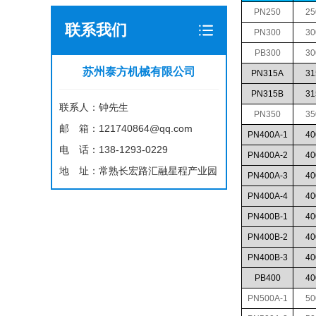
PN250
25
联系我们
PN300
30
PB300
30
苏州泰方机械有限公司
PN315A
31
PN315B
31
联系人：钟先生
PN350
35
邮 箱：121740864@qq.com
PN400A-1
40
电 话：138-1293-0229
PN400A-2
40
地 址：常熟长宏路汇融星程产业园
PN400A-3
40
PN400A-4
40
PN400B-1
40
PN400B-2
40
PN400B-3
40
PB400
40
PN500A-1
50