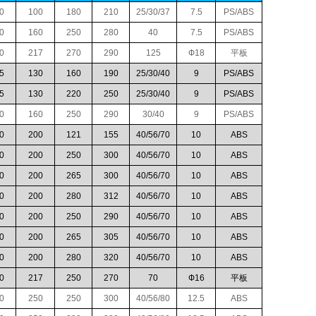
0
100
180
210
25/30/37
7.5
PS/ABS
0
160
250
280
40
7.5
PS/ABS
0
217
270
290
125
Ф18
平板
5
130
160
190
25/30/40
9
PS/ABS
5
130
220
250
25/30/40
9
PS/ABS
0
160
250
290
30/40
9
PS/ABS
0
200
121
155
40/56/70
10
ABS
0
200
250
300
40/56/70
10
ABS
0
200
265
300
40/56/70
10
ABS
0
200
280
312
40/56/70
10
ABS
0
200
250
290
40/56/70
10
ABS
0
200
265
305
40/56/70
10
ABS
0
200
280
320
40/56/70
10
ABS
0
217
250
270
70
Ф16
平板
0
250
250
300
40/56/80
12.5
ABS