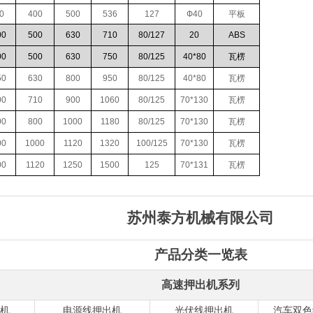
0
400
500
536
127
Ф40
平板
00
500
630
710
80/127
20
ABS
00
500
630
750
80/125
40*80
瓦楞
50
630
800
950
80/125
40*80
瓦楞
00
710
900
1060
80/125
70*130
瓦楞
00
800
1000
1180
80/125
70*130
瓦楞
00
1000
1120
1320
100/125
70*130
瓦楞
00
1120
1250
1500
125
70*131
瓦楞
苏州泰方机械有限公司
产品分类一览表
高速押出机系列
机
电源线押出机
光伏线押出机
汽车双色