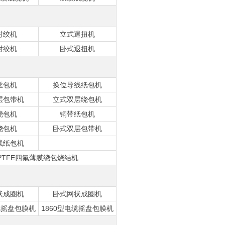
对绞机
立式退扭机
对绞机
卧式退扭机
丝包机
换位导线纸包机
层包带机
立式双层绕包机
绕包机
铜带纸包机
绕包机
卧式双层包带机
线纸包机
PTFE四氟薄膜绕包烧结机
状成圈机
卧式网状成圈机
线摇盘包膜机
1860型电缆摇盘包膜机